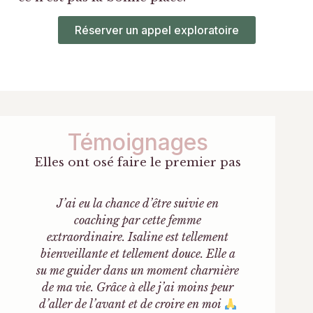
Réserver un appel exploratoire
Témoignages
Elles ont osé faire le premier pas
J’ai eu la chance d’être suivie en
5 étoil
coaching par cette femme
m'a ac
e
extraordinaire. Isaline est tellement
pour 
bienveillante et tellement douce. Elle a
redéfin
su me guider dans un moment charnière
oreille 
de ma vie. Grâce à elle j’ai moins peur
à mes 
d’aller de l’avant et de croire en moi
sans