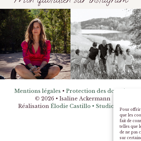
Mentions légales
•
Protection des données
© 2026 • Isaline Ackermann
Réalisation
Élodie Castillo
•
Studio Web
Pour offrir
que les co
fait de con
telles que 
de ne pas c
sur certain